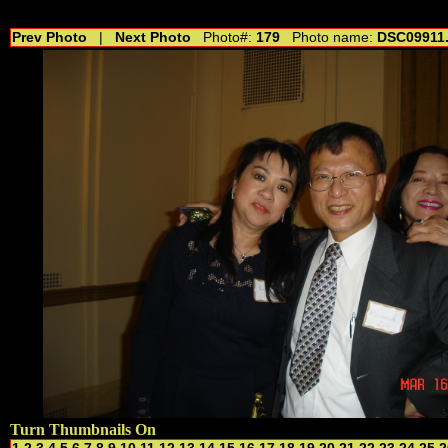
//---------------------------------------------- //for drop shadow text // 20160804
Prev Photo
|
Next Photo
Photo#:
179
Photo name:
DSC09911
Turn Thumbnails On