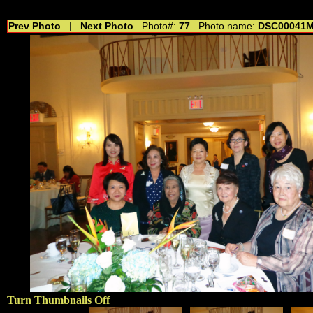
//---------------------------------------------- //for drop shadow text // 20160804
Prev Photo
|
Next Photo
Photo#:
77
Photo name:
DSC00041M
Turn Thumbnails Off