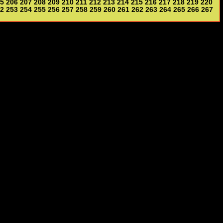
5
206
207
208
209
210
211
212
213
214
215
216
217
218
219
220
2
253
254
255
256
257
258
259
260
261
262
263
264
265
266
267