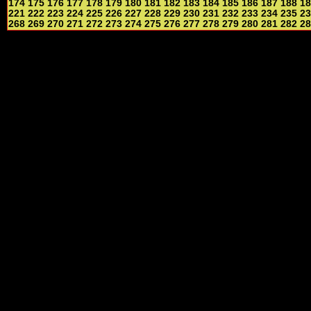
174
175
176
177
178
179
180
181
182
183
184
185
186
187
188
18
221
222
223
224
225
226
227
228
229
230
231
232
233
234
235
23
268
269
270
271
272
273
274
275
276
277
278
279
280
281
282
28