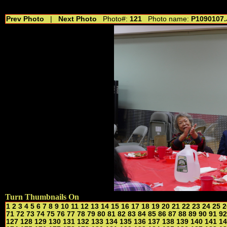
//---------------------------------------------- //for drop shadow text // 20160804
Prev Photo
|
Next Photo
Photo#:
121
Photo name:
P1090107
Turn Thumbnails On
1
2
3
4
5
6
7
8
9
10
11
12
13
14
15
16
17
18
19
20
21
22
23
24
25
2
71
72
73
74
75
76
77
78
79
80
81
82
83
84
85
86
87
88
89
90
91
92
127
128
129
130
131
132
133
134
135
136
137
138
139
140
141
14