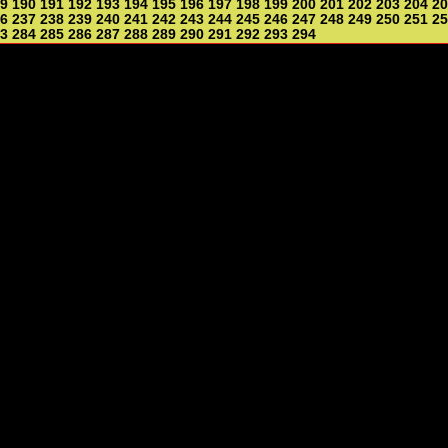
9
190
191
192
193
194
195
196
197
198
199
200
201
202
203
204
20
6
237
238
239
240
241
242
243
244
245
246
247
248
249
250
251
25
3
284
285
286
287
288
289
290
291
292
293
294