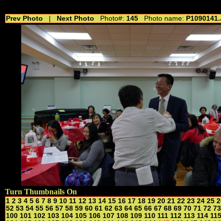
//---------------------------------------------- //for drop shadow text // 20160804
Prev Photo
|
Next Photo
Photo#:
145
Photo name:
P1090141
Turn Thumbnails On
1
2
3
4
5
6
7
8
9
10
11
12
13
14
15
16
17
18
19
20
21
22
23
24
25
2
52
53
54
55
56
57
58
59
60
61
62
63
64
65
66
67
68
69
70
71
72
73
100
101
102
103
104
105
106
107
108
109
110
111
112
113
114
11