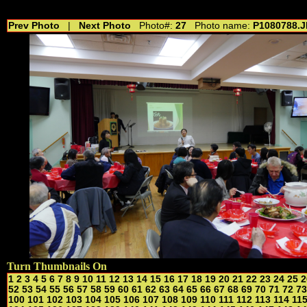
//---------------------------------------------- //for drop shadow text // 20160804
Prev Photo
|
Next Photo
Photo#:
27
Photo name:
P1080788.
Turn Thumbnails On
1
2
3
4
5
6
7
8
9
10
11
12
13
14
15
16
17
18
19
20
21
22
23
24
25
2
52
53
54
55
56
57
58
59
60
61
62
63
64
65
66
67
68
69
70
71
72
73
100
101
102
103
104
105
106
107
108
109
110
111
112
113
114
11