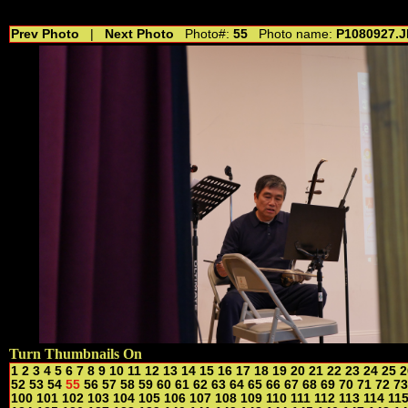
//---------------------------------------------- //for drop shadow text // 20160804
Prev Photo
|
Next Photo
Photo#:
55
Photo name:
P1080927.
Turn Thumbnails On
1
2
3
4
5
6
7
8
9
10
11
12
13
14
15
16
17
18
19
20
21
22
23
24
25
2
52
53
54
55
56
57
58
59
60
61
62
63
64
65
66
67
68
69
70
71
72
73
100
101
102
103
104
105
106
107
108
109
110
111
112
113
114
11