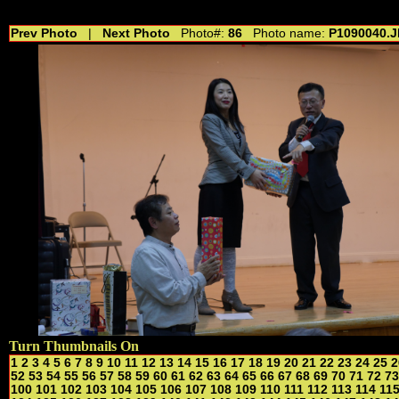
//---------------------------------------------- //for drop shadow text // 20160804
Prev Photo
|
Next Photo
Photo#:
86
Photo name:
P1090040.
Turn Thumbnails On
1
2
3
4
5
6
7
8
9
10
11
12
13
14
15
16
17
18
19
20
21
22
23
24
25
2
52
53
54
55
56
57
58
59
60
61
62
63
64
65
66
67
68
69
70
71
72
73
100
101
102
103
104
105
106
107
108
109
110
111
112
113
114
11