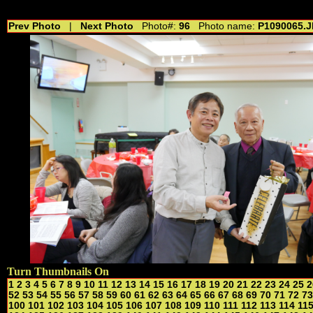
//---------------------------------------------- //for drop shadow text // 20160804
Prev Photo
|
Next Photo
Photo#:
96
Photo name:
P1090065.
Turn Thumbnails On
1
2
3
4
5
6
7
8
9
10
11
12
13
14
15
16
17
18
19
20
21
22
23
24
25
2
52
53
54
55
56
57
58
59
60
61
62
63
64
65
66
67
68
69
70
71
72
73
100
101
102
103
104
105
106
107
108
109
110
111
112
113
114
11